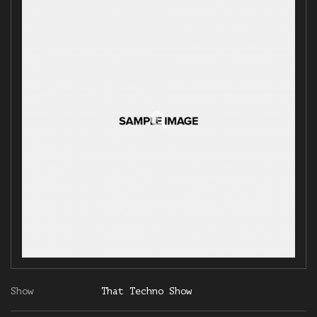
Show
That Techno Show